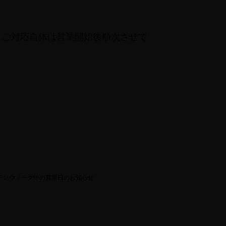
 ご対応自体は営業開始後順次させて
デンウィーク中の営業日のお知らせ